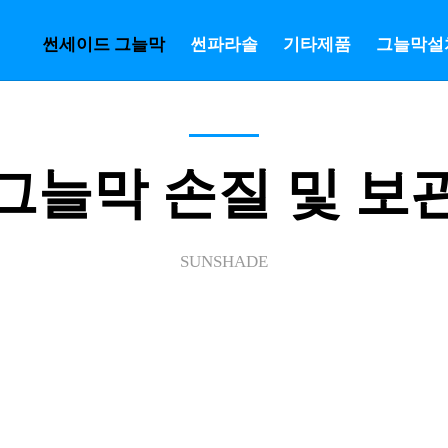
썬세이드 그늘막
썬파라솔
기타제품
그늘막설
그늘막 손질 및 보
SUNSHADE