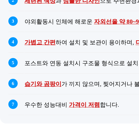
세련된 색상
과
심플한 디자인
으로 주변환경
2
야외활동시 인체에 해로운
자외선을 약 80~
3
가볍고 간편
하여 설치 및 보관이 용이하며,
4
포스트와 연동 설치시 구조물 형식으로 설치
5
습기와 곰팡이
가 끼지 않으며, 찢어지거나 불
6
우수한 성능대비
가격이 저렴
합니다.
7