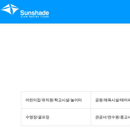
어린이집/유치원/학교시설/놀이터
공원/체육시설/테마
수영장/골프장
관공서/연수원/종교