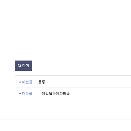
검색
이전글
울릉도
다음글
수원일월공원파라솔