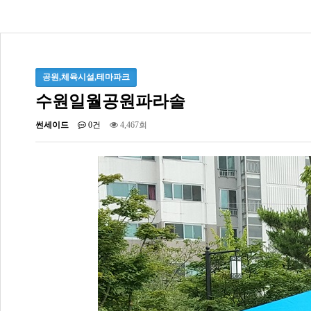
공원,체육시설,테마파크
수원일월공원파라솔
썬세이드
0건
4,467회