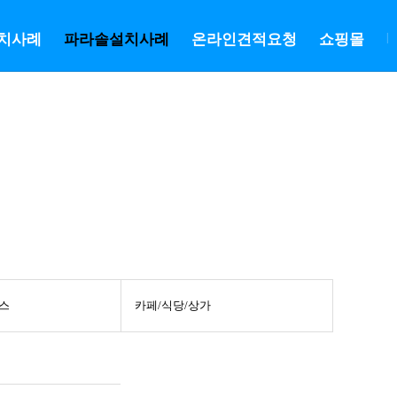
치사례
파라솔설치사례
온라인견적요청
쇼핑몰
|
스
카페/식당/상가