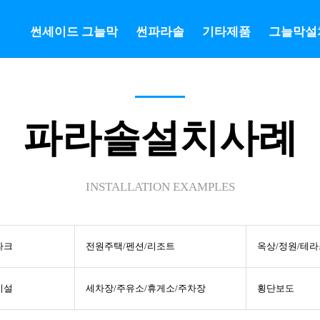
썬세이드 그늘막
썬파라솔
기타제품
그늘막설
파라솔설치사례
INSTALLATION EXAMPLES
파크
전원주택/펜션/리조트
옥상/정원/테라
시설
세차장/주유소/휴게소/주차장
횡단보도