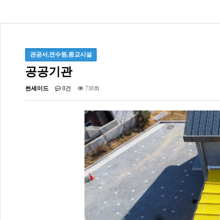
관공서,연수원,종교시설
공공기관
썬세이드
0건
738회