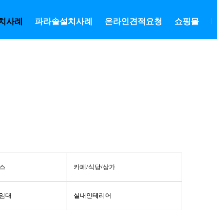
치사례
파라솔설치사례
온라인견적요청
쇼핑몰
|
스
카페/식당/상가
/임대
실내인테리어