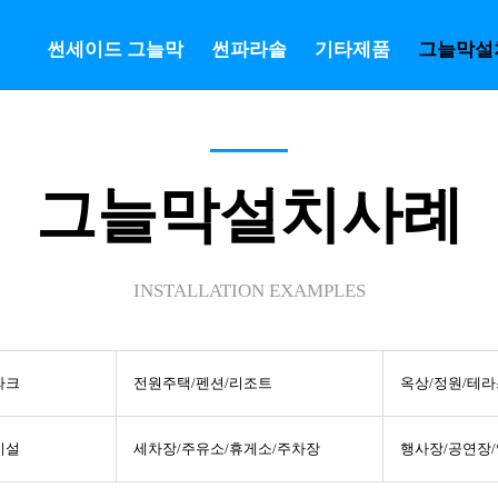
썬세이드 그늘막
썬파라솔
기타제품
그늘막설
그늘막설치사례
INSTALLATION EXAMPLES
파크
전원주택/펜션/리조트
옥상/정원/테라
시설
세차장/주유소/휴게소/주차장
행사장/공연장