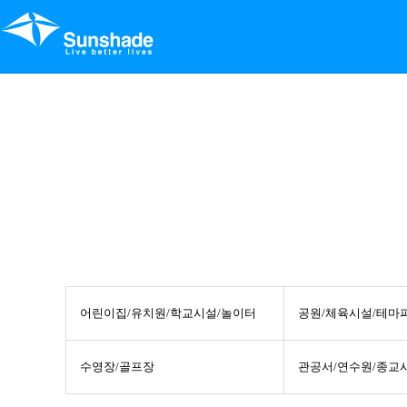
어린이집/유치원/학교시설/놀이터
공원/체육시설/테마
수영장/골프장
관공서/연수원/종교