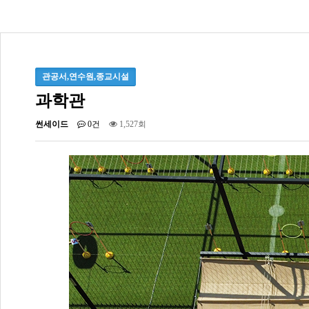
관공서,연수원,종교시설
과학관
썬세이드
0건
1,527회