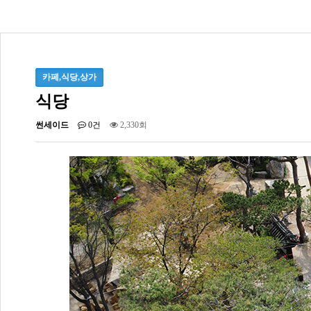
카페,식당,상가
식당
썬세이드
0건
2,330회