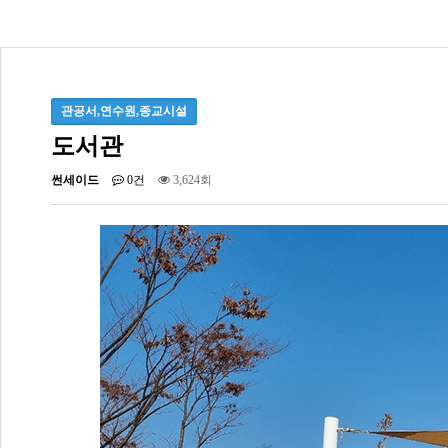
관공서,연수원,종교시설
도서관
썬세이드
0건
3,624회