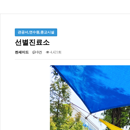
관공서,연수원,종교시설
선별진료소
썬세이드
0건
4,421회