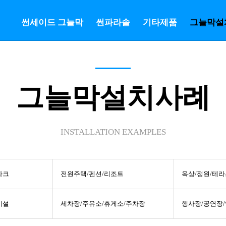
썬세이드 그늘막
썬파라솔
기타제품
그늘막설
그늘막설치사례
INSTALLATION EXAMPLES
파크
전원주택/펜션/리조트
옥상/정원/테라
시설
세차장/주유소/휴게소/주차장
행사장/공연장