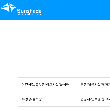
어린이집/유치원/학교시설/놀이터
공원/체육시설/테마
수영장/골프장
관공서/연수원/종교