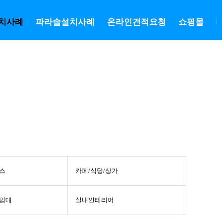
치사례
파라솔설치사례
온라인견적요청
쇼핑몰
|
스
카페/식당/상가
/임대
실내인테리어